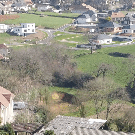
Exporter les lignes sélectionnées
Exporter toutes les colonnes
Exporter uniquement les colonnes affichées
Menu
<
>
Adhésion sans pratiquer d'activité
Arts Plastiques
Aquarelle Adultes
Peinture Adultes
Badminton
Basket
Béarnais Adultes
Chant Choral Adultes
Couture Adultes