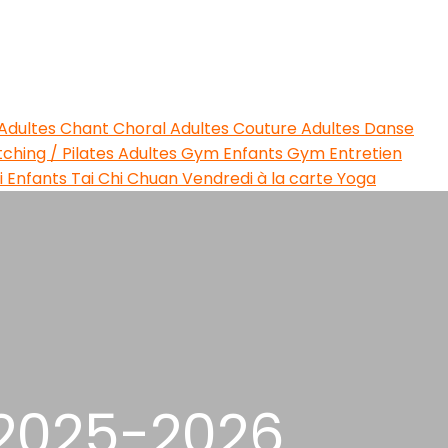
 Adultes
Chant Choral Adultes
Couture Adultes
Danse
tching / Pilates Adultes
Gym Enfants
Gym Entretien
ki Enfants
Tai Chi Chuan
Vendredi à la carte
Yoga
 2025-2026