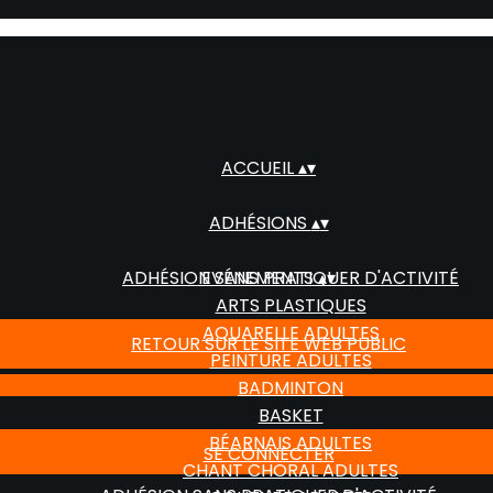
ACCUEIL
▴
▾
ADHÉSIONS
▴
▾
ADHÉSION SANS PRATIQUER D'ACTIVITÉ
EVÉNEMENTS
▴
▾
ARTS PLASTIQUES
AQUARELLE ADULTES
RETOUR SUR LE SITE WEB PUBLIC
PEINTURE ADULTES
BADMINTON
BASKET
BÉARNAIS ADULTES
SE CONNECTER
CHANT CHORAL ADULTES