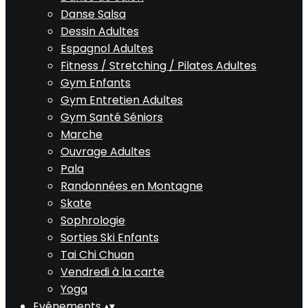
Danse Salsa
Dessin Adultes
Espagnol Adultes
Fitness / Stretching / Pilates Adultes
Gym Enfants
Gym Entretien Adultes
Gym Santé Séniors
Marche
Ouvrage Adultes
Pala
Randonnées en Montagne
Skate
Sophrologie
Sorties Ski Enfants
Tai Chi Chuan
Vendredi à la carte
Yoga
Evénements
▴
▾