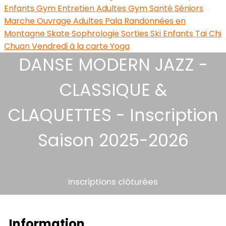
Enfants
Gym Entretien Adultes
Gym Santé Séniors
Marche
Ouvrage Adultes
Pala
Randonnées en
Montagne
Skate
Sophrologie
Sorties Ski Enfants
Tai Chi
Chuan
Vendredi à la carte
Yoga
DANSE MODERN JAZZ -
CLASSIQUE &
CLAQUETTES - Inscription
Saison 2025-2026
Inscriptions clôturées
Information