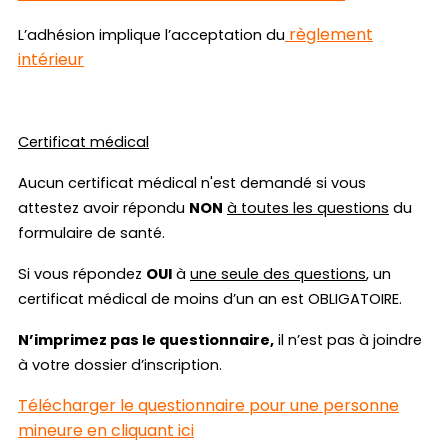
règlement
L’adhésion implique l’acceptation du
intérieur
Certificat médical
Aucun certificat médical n'est demandé si vous
attestez avoir répondu
NON
à toutes les questions
du
formulaire de santé.
Si vous répondez
OUI
à
une seule des questions
, un
certificat médical de moins d’un an est OBLIGATOIRE.
N’imprimez pas le questionnaire,
il n’est pas à joindre
à votre dossier d’inscription.
Télécharger le questionnaire pour une personne
mineure en cliquant ici