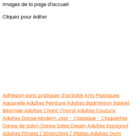
Images de la page d'accueil
Cliquez pour éditer
Adhésion sans pratiquer d'activité
Arts Plastiques
Aquarelle Adultes
Peinture Adultes
Badminton
Basket
Béarnais Adultes
Chant Choral Adultes
Couture
Adultes
Danse Modern Jazz - Classique - Claquettes
Danse de Salon
Danse Salsa
Dessin Adultes
Espagnol
Adultes
Fitness / Stretching / Pilates Adultes
Gym