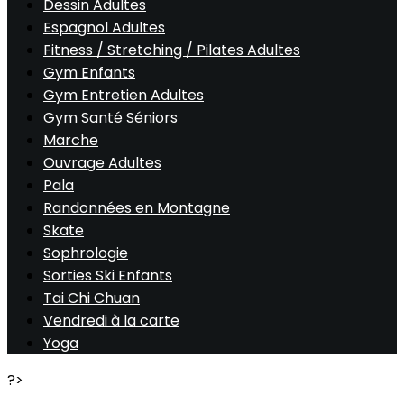
Dessin Adultes
Espagnol Adultes
Fitness / Stretching / Pilates Adultes
Gym Enfants
Gym Entretien Adultes
Gym Santé Séniors
Marche
Ouvrage Adultes
Pala
Randonnées en Montagne
Skate
Sophrologie
Sorties Ski Enfants
Tai Chi Chuan
Vendredi à la carte
Yoga
?>