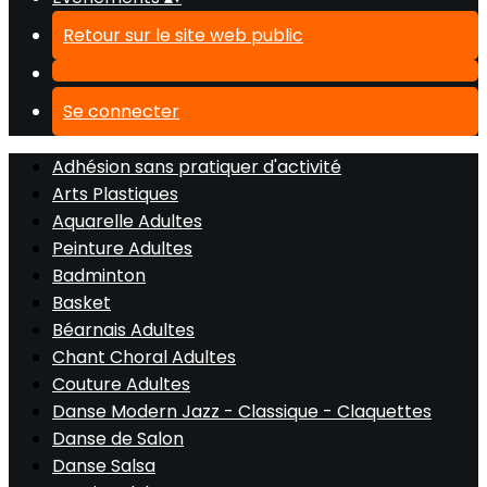
Retour sur le site web public
Se connecter
Adhésion sans pratiquer d'activité
Arts Plastiques
Aquarelle Adultes
Peinture Adultes
Badminton
Basket
Béarnais Adultes
Chant Choral Adultes
Couture Adultes
Danse Modern Jazz - Classique - Claquettes
Danse de Salon
Danse Salsa