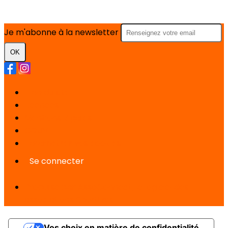
Je m'abonne à la newsletter
OK
Plan du site
Licences
Mentions légales
CGUV
Paramétrer vos cookies
Se connecter
Propulsé par AssoConnect, le logiciel des
associations Sportives
Vos choix en matière de confidentialité